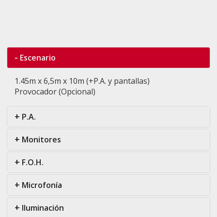
-
Escenario
1.45m x 6,5m x 10m (+P.A. y pantallas)
Provocador (Opcional)
+
P.A.
+
Monitores
+
F.O.H.
+
Microfonía
+
Iluminación