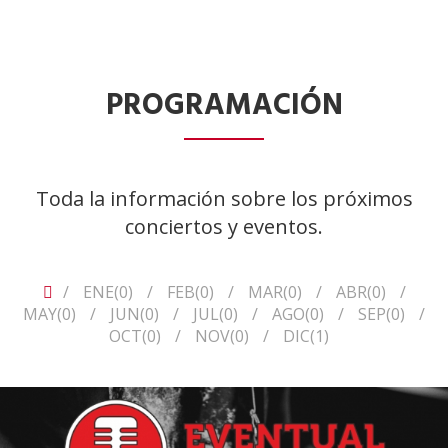
PROGRAMACIÓN
Toda la información sobre los próximos
conciertos y eventos.
ENE(0)
FEB(0)
MAR(0)
ABR(0)
MAY(0)
JUN(0)
JUL(0)
AGO(0)
SEP(0)
OCT(0)
NOV(0)
DIC(1)